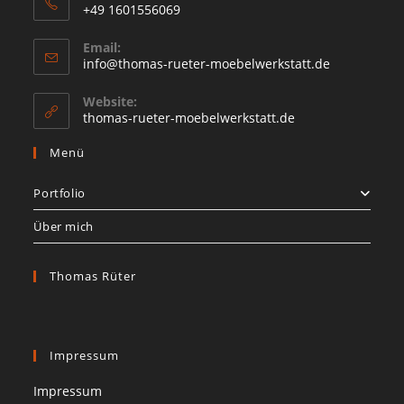
+49 1601556069
Opens
Email:
in
Opens
info@thomas-rueter-moebelwerkstatt.de
your
in
your
application
Website:
application
thomas-rueter-moebelwerkstatt.de
Menü
Portfolio
Über mich
Thomas Rüter
Impressum
Impressum